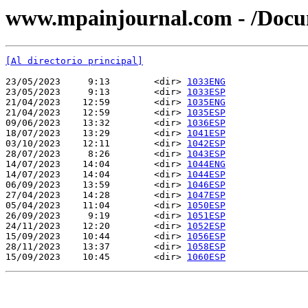
www.mpainjournal.com - /Doc
[Al directorio principal]
23/05/2023     9:13        <dir> 
1033ENG
23/05/2023     9:13        <dir> 
1033ESP
21/04/2023    12:59        <dir> 
1035ENG
21/04/2023    12:59        <dir> 
1035ESP
09/06/2023    13:32        <dir> 
1036ESP
18/07/2023    13:29        <dir> 
1041ESP
03/10/2023    12:11        <dir> 
1042ESP
28/07/2023     8:26        <dir> 
1043ESP
14/07/2023    14:04        <dir> 
1044ENG
14/07/2023    14:04        <dir> 
1044ESP
06/09/2023    13:59        <dir> 
1046ESP
27/04/2023    14:28        <dir> 
1047ESP
05/04/2023    11:04        <dir> 
1050ESP
26/09/2023     9:19        <dir> 
1051ESP
24/11/2023    12:20        <dir> 
1052ESP
15/09/2023    10:44        <dir> 
1056ESP
28/11/2023    13:37        <dir> 
1058ESP
15/09/2023    10:45        <dir> 
1060ESP